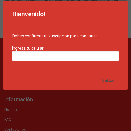
mantener los niveles de glucosa en sangre estables y prevenir
complicaciones asociadas con la diabetes.
Leer más...
Bienvenido!
Debes confirmar tu suscripcion para continuar.
Ingresa tu celular
Validar
Información
Nosotros
FAQ
Contáctanos