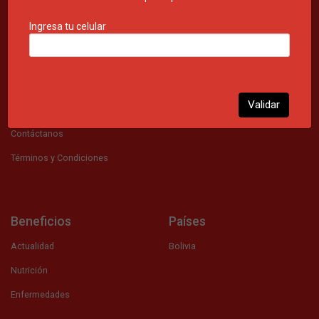
Ingresa tu celular
Información
Nosotros
Validar
FAQ
Contáctanos
Términos y Condiciones
Beneficios
Países
Actualidad
Bolivia
Nutrición
Enfermedades