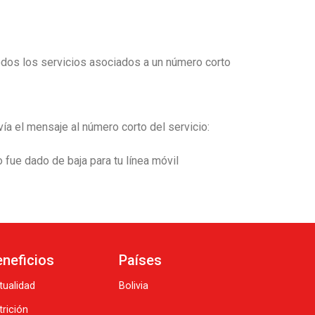
todos los servicios asociados a un número corto
vía el mensaje al número corto del servicio:
 fue dado de baja para tu línea móvil
eneficios
Países
tualidad
Bolivia
trición